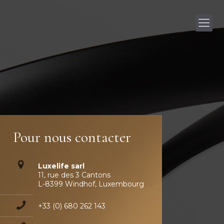
Pour nous contacter
Luxelife sarl
11, rue des 3 Cantons
L-8399 Windhof, Luxembourg
+33 (0) 680 262 143